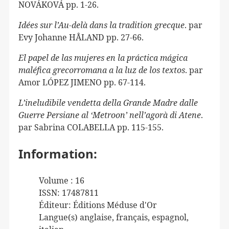
NOVÁKOVÁ
pp.
1
-
26
.
Idées sur l’Au-delà dans la tradition grecque
. par
Evy Johanne
HÅLAND
pp.
27
-
66
.
El papel de las mujeres en la práctica mágica
maléfica grecorromana a la luz de los textos
. par
Amor
LÓPEZ
JIMENO
pp.
67
-
114
.
L’ineludibile vendetta della Grande Madre dalle
Guerre Persiane al ‘Metroon’ nell’agorà di Atene
.
par
Sabrina
COLABELLA
pp.
115
-
155
.
Information:
Volume : 16
ISSN: 17487811
Éditeur:
Éditions Méduse d'Or
Langue(s) anglaise, français, espagnol,