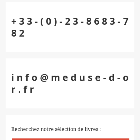
+ 3 3 - ( 0 ) - 2 3 - 8 6 8 3 - 7
8 2
i n f o @ m e d u s e - d - o
r . f r
Recherchez notre sélection de livres :